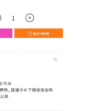
BUY NOW
燉/可冰
冷驟熱, 建議冷水下鍋慢慢加熱
可以蒸