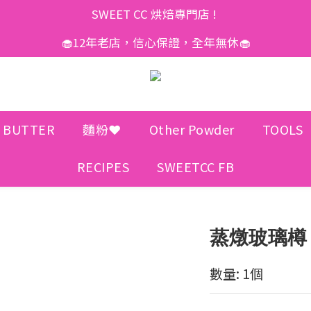
SWEET CC 烘焙專門店 ! 
🧁12年老店，信心保證，全年無休🧁
 BUTTER
麵粉❤️
Other Powder
TOOLS
RECIPES
SWEETCC FB
蒸燉玻璃樽
數量: 1個