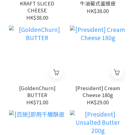
KRAFT SLICED
牛油葡式蛋撻皮
CHEESE
HK$38.00
HK$38.00
[GoldenChurn]
[President] Cream
BUTTER
Cheese 180g
HK$71.00
HK$29.00