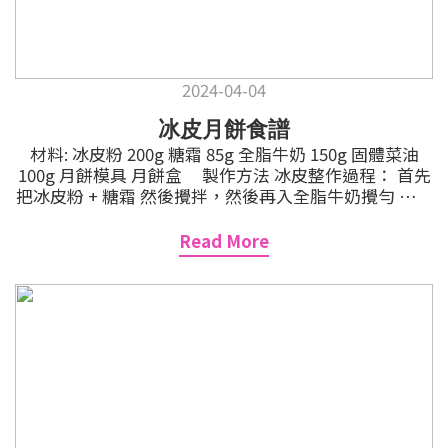
2024-04-04
冰皮月餅食譜
材料: 冰皮粉 200g 糖霜 85g 全脂牛奶 150g 固體菜油
100g 月餅模具 月餅盒 製作方法 冰皮整作過程： 首先
把冰皮粉 + 糖霜 然後攪拌，然後再入全脂牛奶攪勻 最後
把 固體菜油加入搓勻 搓勻至滑身，然後放入雪櫃雪30分
鐘 製作月餅過程： 餅皮雪凍30分鐘之後取出，把餅皮壓
Read More
偏平，然後加入月餠餡料，搓圓 把已加入餡料的餅皮搓
圓後沾上餅粉 然後把月餅材料放入月餅模內造型，冰皮
月餅完全 最後，把完成的冰皮月餅放入月餅包裝盒及袋
內，封口，就可以送比朋友仔啦 *** 記得放入冰箱雪硬
先再食，好食好多架