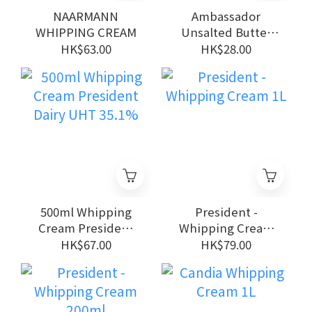
NAARMANN
Ambassador
WHIPPING CREAM
Unsalted Butter
200g
HK$63.00
HK$28.00
500ml Whipping
President -
Cream President
Whipping Cream
Dairy UHT 35.1%
1L
HK$67.00
HK$79.00