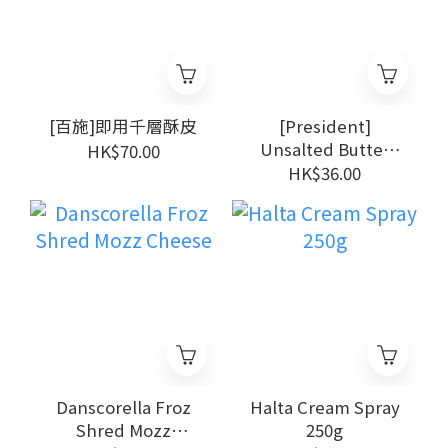
[百施]即用千層酥皮
[President]
Unsalted Butter
HK$70.00
200g
HK$36.00
Danscorella Froz
Halta Cream Spray
Shred Mozz
250g