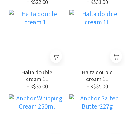
Cheese
HK$22.00
HK$31.00
Halta double
Halta double
cream 1L
cream 1L
HK$35.00
HK$35.00