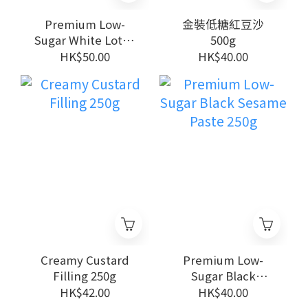
Premium Low-
金裝低糖紅豆沙
Sugar White Lotus
500g
Seed Paste 500g
HK$50.00
HK$40.00
Creamy Custard
Premium Low-
Filling 250g
Sugar Black
Sesame Paste 250g
HK$42.00
HK$40.00