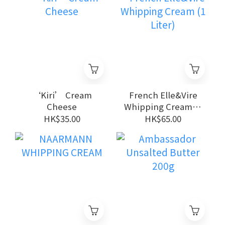
‘Kiri’ Cream
French Elle&Vire
Cheese
Whipping Cream (1
Liter)
HK$35.00
HK$65.00