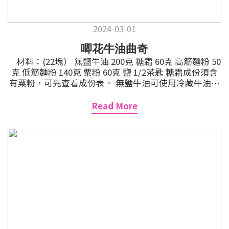
2024-03-01
唧花牛油曲奇
材料：(22塊） 無鹽牛油 200克 糖霜 60克 高筋麵粉 50
克 低筋麵粉 140克 粟粉 60克 鹽 1/2茶匙 糖霜成份須含
有粟粉，可先查看成份表。 無鹽牛油可使用冷藏牛油擺
室溫放軟，或金罐牛油直接使用。 牛油放常溫至軟身(夏
天約 45分鐘，冬天約 1.5小時)， 金罐牛油可立即使用。
Read More
粉料過篩兩次，裱花唧嘴放入唧袋並放入高身容器備
用。 **唧袋要用厚身的，因曲奇糊質地屬於較硬，免得
唧爆。 牛油加入糖霜，用電動打蛋器打鬆，約一至兩分
鐘即可。 粉料分三次倒入牛油混合物內， 再加入鹽，用
膠刮切拌方式拌勻即可，無需過份攪拌。 曲奇糊放入
唧袋，用手搓走氣泡，用刮刀將曲奇糊推前。 用六星
唧嘴 (Wilton2D) 或你喜歡的裱花唧嘴。 唧袋垂直，先
唧出約 2cm的曲奇糊，唧嘴稍為凌空(防止花紋被擠
壓)。 順時針畫圓圈並向上提拉，收口成花花形狀。 每
塊曲奇間距約 5cm，唧好放入雪櫃凍藏 30分鐘。 預
熱焗爐 170℃，放中層焗 25分鐘至金黃色，取出放涼。