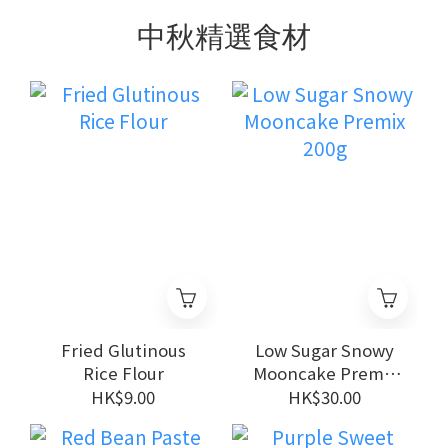
中秋精選食材
Fried Glutinous
Low Sugar Snowy
Rice Flour
Mooncake Premix
200g
HK$9.00
HK$30.00