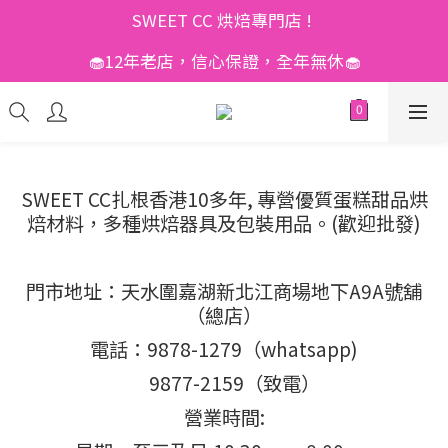
SWEET CC 烘焙專門店 ! 
🧁12年老店，信心保證，全年無休🧁
SWEET CC扎根香港10多年, 專營優質蛋糕甜品烘
焙材料，多種烘焙器具及包裝用品。(歡迎批發)
門市地址：天水圍嘉湖新北江商場地下A9A號舖
（總店）
電話：9878-1279（whatsapp)
9877-2159（致電）
營業時間: