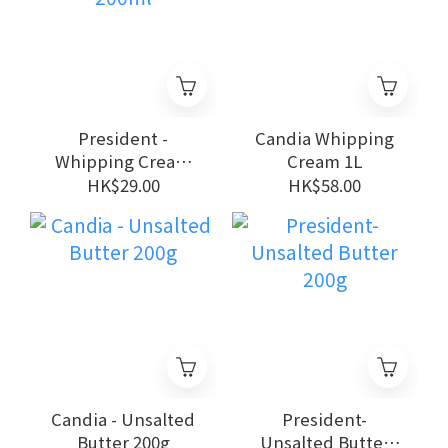
President -
Candia Whipping
Whipping Cream
Cream 1L
200ml
HK$29.00
HK$58.00
Candia - Unsalted
President-
Butter 200g
Unsalted Butter