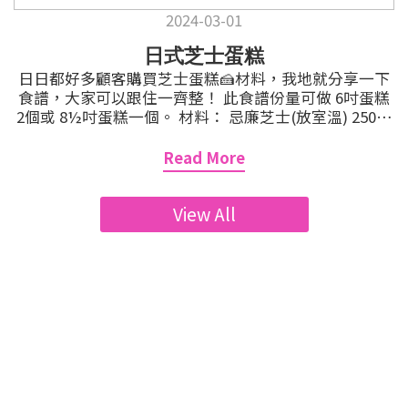
**每人的爐具溫度不同，要經常留意著上色程度，以防
2024-03-01
烤焦。 剛出爐時不宜立即拿起，會很容易碎裂。 放涼後
放密實盒保存，最好三日內食用。(我用普通玻璃飯盒，
日式芝士蛋糕
第三日開始變軟。如有較佳的密實盒可以保存一星期或
日日都好多顧客購買芝士蛋糕🍰材料，我地就分享一下
以上，不過沒有防潮劑防腐劑或乾燥劑，亦建議盡快食
食譜，大家可以跟住一齊整！ 此食譜份量可做 6吋蛋糕
用。)
2個或 8½吋蛋糕一個。 材料： 忌廉芝士(放室溫) 250克
低筋麵粉 30克 粟粉 20克 雞蛋 4隻 砂糖 20+40克 淡忌廉
(Whipping Cream) 120毫升 菜油 40毫升 如想蛋白更
Read More
容易打起可加入 1茶匙檸檬汁。 忌廉芝士室溫放軟備用
(最少兩小時)； **忌廉芝士如果趕時間用，可以切細，
座熱水使其軟化。 低筋麵粉及粟粉過篩 3次備用； 雞蛋
View All
用乾淨的碗分好蛋白及蛋黃備用。 6吋活動蛋糕模內掃
少許油，舖上焗爐紙，外圍包上錫紙備用； **如是密封
的蛋糕模可省略包上錫紙，包錫紙的功用是防止蛋糕模
入水。 忌廉芝士加入20克砂糖用膠刮拌勻(我會先向盆
邊推開再搓勻)， 將雞蛋逐隻倒入芝士混合物內拌勻，以
免出現油水分離的情況出現，特別會出現在第一丶二隻
蛋。 **加入雞蛋之後不可攪拌太耐，否則會導致餅面容
易爆裂，拌勻即可。 淡忌廉分 3次加入，用打蛋機低速
拌勻，再加入菜油拌勻成蛋糕糊。 將已過篩的粉類分
3次拌入蛋糕糊內，輕力拌勻，檢查沒有粉粒後放一邊備