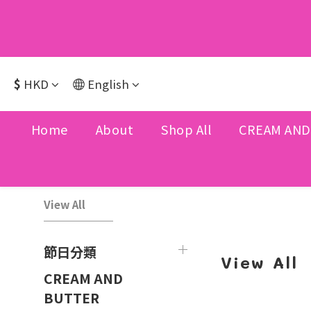
$
HKD
English
Home
About
Shop All
CREAM AND
View All
節日分類
View All
CREAM AND
BUTTER