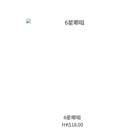
6星唧咀
HK$18.00