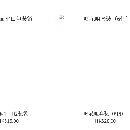
🎄平口包裝袋
唧花咀套裝（6個）
HK$15.00
HK$28.00