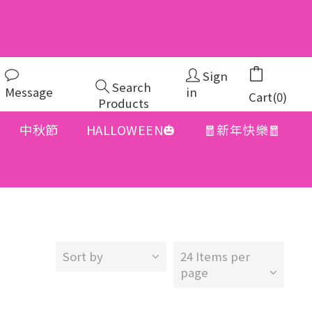
Sign
Search
Message
in
Cart(0)
Products
中秋節
HALLOWEEN🎃
🧧新年快樂🧧
Sort by
24 Items per
page