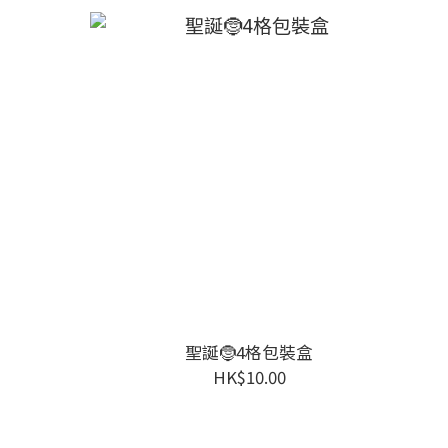
聖誕🤶4格包裝盒
HK$10.00