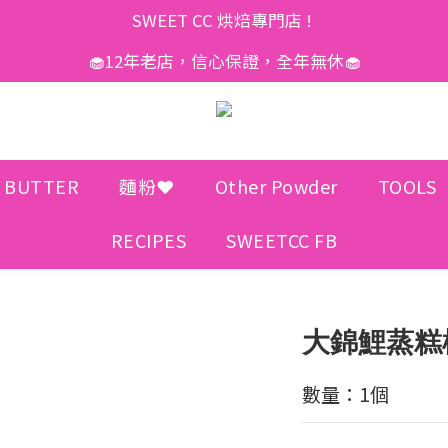
SWEET CC 烘焙專門店 ! 
🧁12年老店，信心保證，全年無休🧁
 BUTTER
麵粉❤️
Other Powder
TOOLS
RECIPES
SWEETCC FB
大錦鯉蒸糕
數量：1個