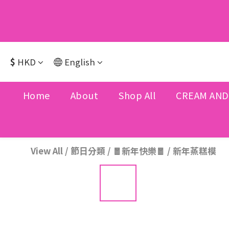
$
HKD
English
Home
About
Shop All
CREAM AND
View All
/
節日分類
/
🧧新年快樂🧧
/
新年蒸糕模