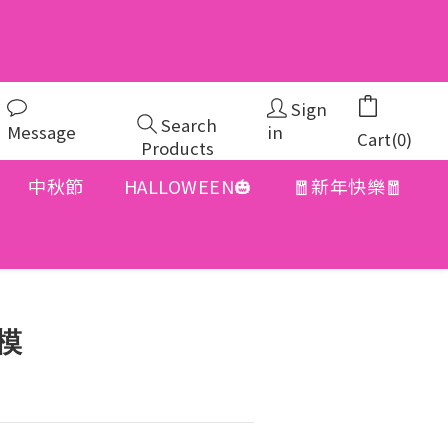
Sign
Search
Message
in
Cart(0)
Products
中秋節
HALLOWEEN🎃
🧧新年快樂🧧
BUY NOW
模