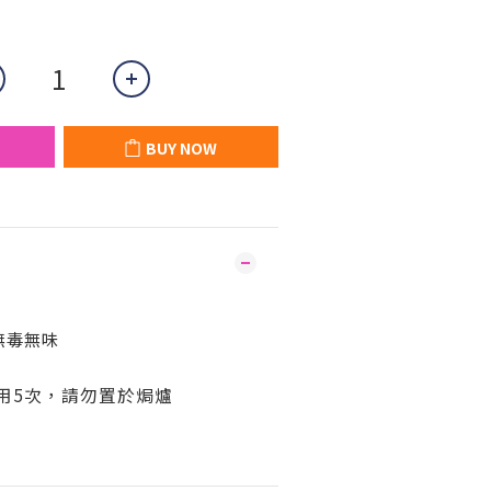
BUY NOW
無毒無味
用5次，請勿置於焗爐