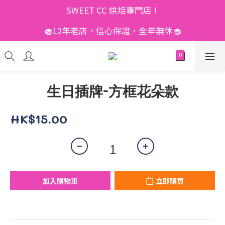
SWEET CC 烘焙專門店 ! 
🧁12年老店，信心保證，全年無休🧁
生日插牌-方框花朵款
HK$15.00
加入購物車
立即購買