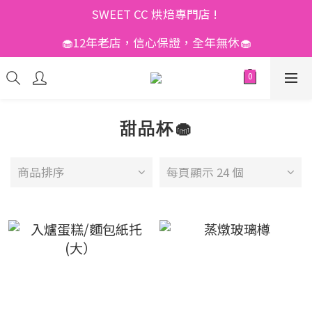
SWEET CC 烘焙專門店 ! 
🧁12年老店，信心保證，全年無休🧁
甜品杯🧁
商品排序
每頁顯示 24 個