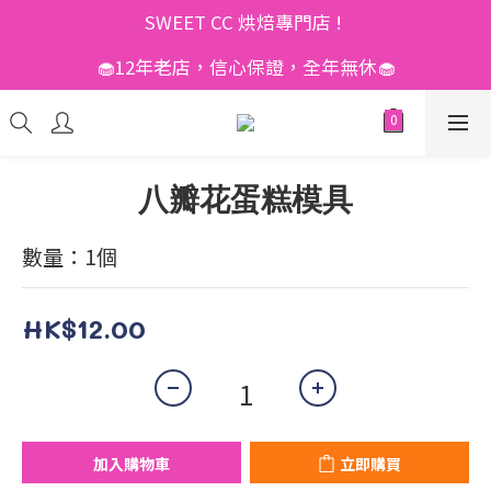
SWEET CC 烘焙專門店 ! 
🧁12年老店，信心保證，全年無休🧁
八瓣花蛋糕模具
數量：1個
HK$12.00
加入購物車
立即購買