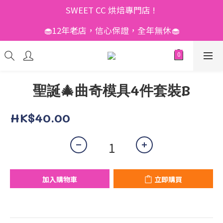
SWEET CC 烘焙專門店 ! 
🧁12年老店，信心保證，全年無休🧁
聖誕🎄曲奇模具4件套裝B
HK$40.00
加入購物車
立即購買