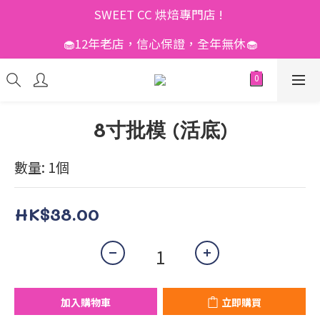
SWEET CC 烘焙專門店 ! 
🧁12年老店，信心保證，全年無休🧁
8寸批模 (活底)
數量: 1個
HK$38.00
加入購物車
立即購買