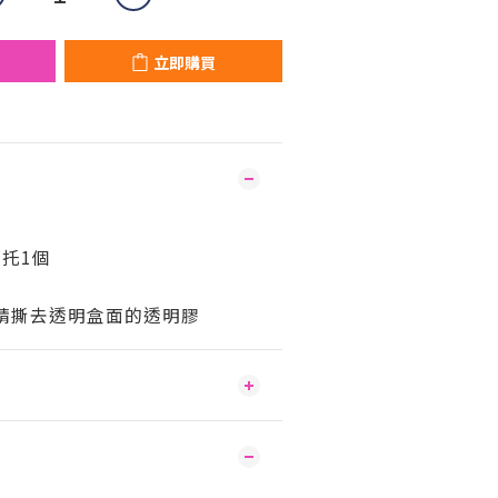
立即購買
底托1個
, 請撕去透明盒面的透明膠