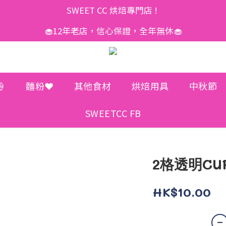
SWEET CC 烘焙專門店 ! 
🧁12年老店，信心保證，全年無休🧁

麵粉❤️
其他食材
烘焙用具
中秋節
SWEETCC FB
2格透明CU
HK$10.00