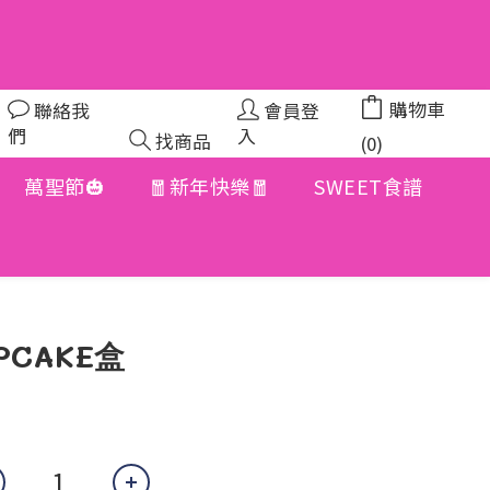
購物車
聯絡我
會員登
們
入
找商品
(0)
萬聖節🎃
🧧新年快樂🧧
SWEET食譜
立即購買
PCAKE盒