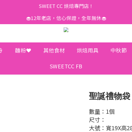
SWEET CC 烘焙專門店 ! 
🧁12年老店，信心保證，全年無休🧁

麵粉❤️
其他食材
烘焙用具
中秋節
SWEETCC FB
聖誕禮物袋
數量：1個
尺寸：
大號：寛19X高2