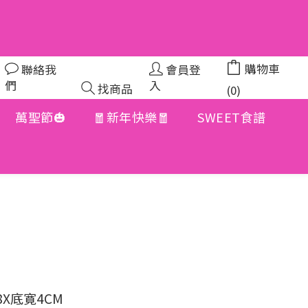
購物車
聯絡我
會員登
們
入
找商品
(0)
萬聖節🎃
🧧新年快樂🧧
SWEET食譜
立即購買
8X底寛4CM