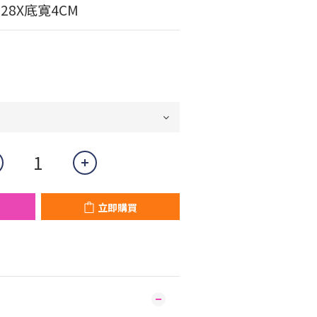
28X底寛4CM
立即購買