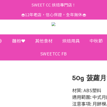
SWEET CC 烘焙專門店 ! 
🧁12年老店，信心保證，全年無休🧁

麵粉❤️
其他食材
烘焙用具
中秋節
SWEETCC FB
50g 菠蘿月
材質: ABS塑料
適用範圍: 中式月
注意事項: 月餅