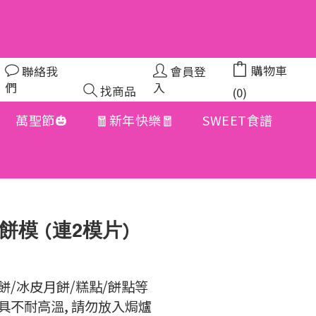
購物車
聯絡我
會員登
們
入
找商品
(0)
萬聖節🎃
🧧新年快樂🧧
SWEET食譜
立即購買
餅模 (連2模片)
餅/冰皮月餅/糕點/餅點等
模具不耐高溫, 請勿放入焗爐