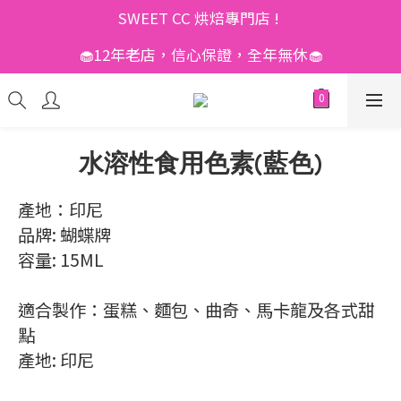
SWEET CC 烘焙專門店 ! 
🧁12年老店，信心保證，全年無休🧁
水溶性食用色素(藍色)
產地：印尼
品牌: 蝴蝶牌
容量: 15ML
適合製作：蛋糕、麵包、曲奇、馬卡龍及各式甜
點
產地: 印尼