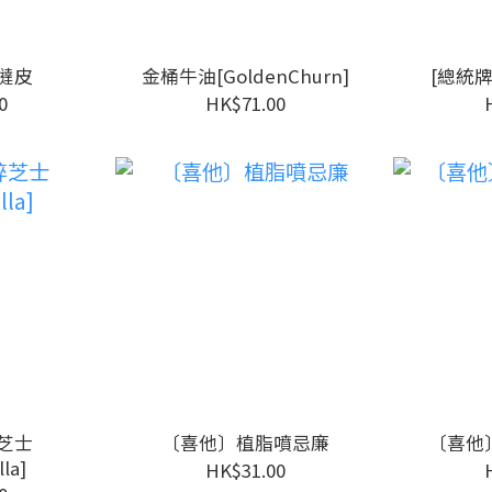
撻皮
金桶牛油[GoldenChurn]
[總統牌
0
HK$71.00
芝士
〔喜他〕植脂噴忌廉
〔喜他
la]
HK$31.00