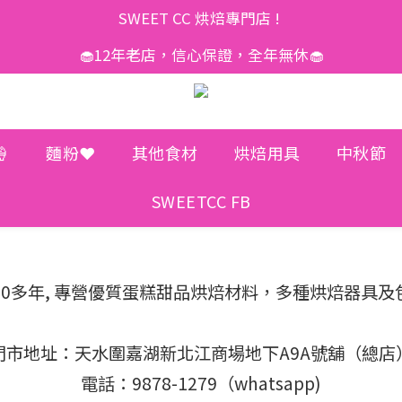
SWEET CC 烘焙專門店 ! 
🧁12年老店，信心保證，全年無休🧁

麵粉❤️
其他食材
烘焙用具
中秋節
SWEETCC FB
香港10多年, 專營優質蛋糕甜品烘焙材料，多種烘焙器具及
門市地址：天水圍嘉湖新北江商場地下A9A號舖（總店
電話：9878-1279（whatsapp)