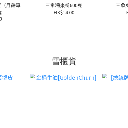
漿（月餅專
三象糯米粉600克
三象
g
HK$14.00
0
雪櫃貨