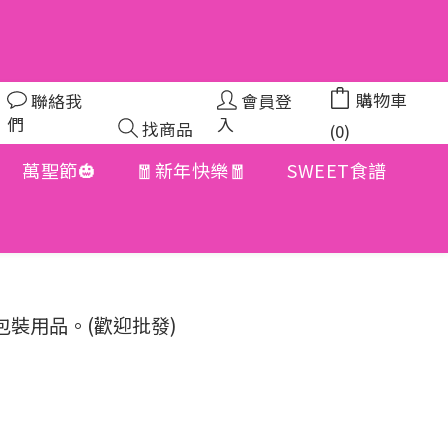
購物車
聯絡我
會員登
們
入
找商品
(0)
萬聖節🎃
🧧新年快樂🧧
SWEET食譜
包裝用品。(歡迎批發)
）