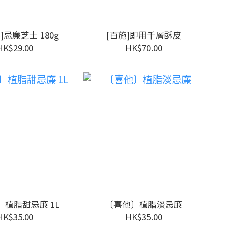
]忌廉芝士 180g
[百施]即用千層酥皮
HK$29.00
HK$70.00
〕植脂甜忌廉 1L
〔喜他〕植脂淡忌廉
HK$35.00
HK$35.00