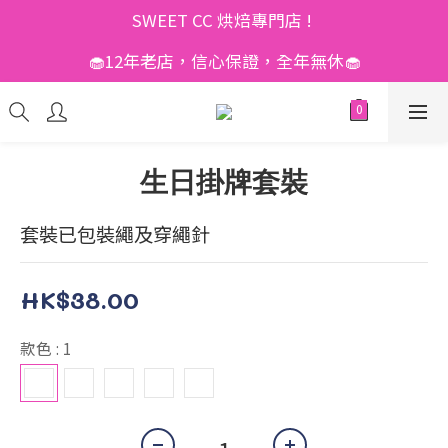
SWEET CC 烘焙專門店 ! 
🧁12年老店，信心保證，全年無休🧁
生日掛牌套裝
套裝已包裝繩及穿繩針
HK$38.00
款色
: 1