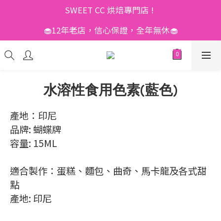
SWEET CC 烘焙專門店 ! 
🧁12年老店，信心保證，全年無休🧁
水溶性食用色素(藍色)
產地：印尼
品牌: 蝴蝶牌
容量: 15ML
適合製作：蛋糕、麵包、曲奇、馬卡龍及各式甜
點
產地: 印尼