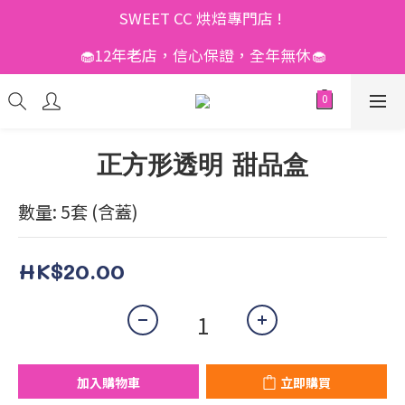
SWEET CC 烘焙專門店 ! 
🧁12年老店，信心保證，全年無休🧁
正方形透明 甜品盒
數量: 5套 (含蓋)
HK$20.00
加入購物車
立即購買